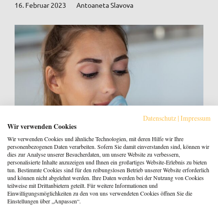
16. Februar 2023
Antoaneta Slavova
Datenschutz
|
Impressum
Wir verwenden Cookies
Wir verwenden Cookies und ähnliche Technologien, mit deren Hilfe wir Ihre
personenbezogenen Daten verarbeiten. Sofern Sie damit einverstanden sind, können wir
dies zur Analyse unserer Besucherdaten, um unsere Website zu verbessern,
personalisierte Inhalte anzuzeigen und Ihnen ein großartiges Website-Erlebnis zu bieten
Wie tägliche Selbstfürsorge gelingt | psylife
tun. Bestimmte Cookies sind für den reibungslosen Betrieb unserer Website erforderlich
und können nicht abgelehnt werden. Ihre Daten werden bei der Nutzung von Cookies
26. Januar 2023
Ulrike Juchmann
teilweise mit Drittanbietern geteilt. Für weitere Informationen und
Einwilligungsmöglichkeiten zu den von uns verwendeten Cookies öffnen Sie die
Einstellungen über „Anpassen“.
zurück
1
2
3
4
5
6
vor