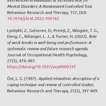
Intervention in Individuals at Increased Risk for
Mental Disorders: A Randomized Controlled Trial
.
Behaviour Research and Therapy, 157, DOI:
10.1016/j.brat.2022.104162
Lyubykh, Z., Gulseren, D., Premji, Z., Wingate, T. G.,
Deng, C., Bélanger, L. J., & Turner, N. (2022).
Role
of work breaks in well-being and performance: A
systematic review and future research agenda
.
Journal of Occupational Health Psychology,
27(5), 470–487.
https://doi.org/10.1037/ocp0000337
Öst, L. G. (1987).
Applied relaxation: description of a
coping technique and review of controlled studies
.
Behaviour Research and Therapy, 25(5), 397-409.