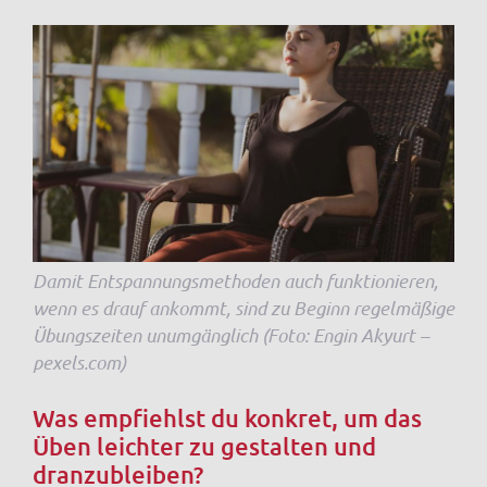
Damit Entspannungsmethoden auch funktionieren,
wenn es drauf ankommt, sind zu Beginn regelmäßige
Übungszeiten unumgänglich (Foto: Engin Akyurt –
pexels.com)
Was empfiehlst du konkret, um das
Üben leichter zu gestalten und
dranzubleiben?