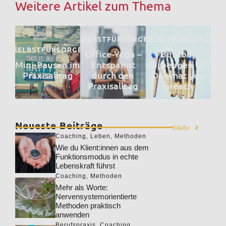
Weitere Artikel zum Thema
SELBSTFÜRSORGE
SELBSTFÜRSORGE
SELBSTFÜRSORGE
Office-Yoga –
Burnout
Mini-Pausen im
Entspannt
vorbeugen (1):
Praxisalltag
durch den
Do what you
Praxisalltag
preach
Neueste Beiträge
Mehr
Coaching
,
Leben
,
Methoden
Wie du Klient:innen aus dem
Funktionsmodus in echte
Lebenskraft führst
Coaching
,
Methoden
Mehr als Worte:
Nervensystemorientierte
Methoden praktisch
anwenden
Berufspraxis
,
Coaching
,