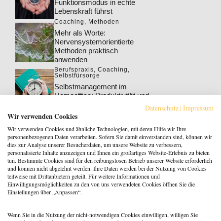
Funktionsmodus in echte
Lebenskraft führst
Coaching
,
Methoden
Mehr als Worte:
Nervensystemorientierte
Methoden praktisch
anwenden
Berufspraxis
,
Coaching
,
Selbstfürsorge
Selbstmanagement im
Homeoffice: Produktivität und
Wohlbefinden steigern
Datenschutz
|
Impressum
Berufspraxis
,
Coaching
Wir verwenden Cookies
Klarheit gewinnt: Gebucht
Wir verwenden Cookies und ähnliche Technologien, mit deren Hilfe wir Ihre
werden als Coach:in im KI-
personenbezogenen Daten verarbeiten. Sofern Sie damit einverstanden sind, können wir
Zeitalter
dies zur Analyse unserer Besucherdaten, um unsere Website zu verbessern,
personalisierte Inhalte anzuzeigen und Ihnen ein großartiges Website-Erlebnis zu bieten
Berufspraxis
tun. Bestimmte Cookies sind für den reibungslosen Betrieb unserer Website erforderlich
Patientenrechtegesetz: 5
und können nicht abgelehnt werden. Ihre Daten werden bei der Nutzung von Cookies
typische Irrtümer im Fakten-
teilweise mit Drittanbietern geteilt. Für weitere Informationen und
Check
Einwilligungsmöglichkeiten zu den von uns verwendeten Cookies öffnen Sie die
Einstellungen über „Anpassen“.
Coaching
,
Methoden
Coaching: Stellst du die
falschen Fragen? Zeit für ein
Wenn Sie in die Nutzung der nicht-notwendigen Cookies einwilligen, willigen Sie