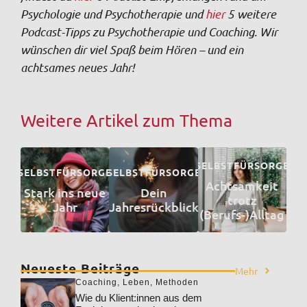
Psychologie und Psychotherapie und
hier
5 weitere
Podcast-Tipps zu Psychotherapie und Coaching. Wir
wünschen dir viel Spaß beim Hören – und ein
achtsames neues Jahr!
Weitere Artikel zum Thema
SELBSTFÜRSORGE
SELBSTFÜRSORGE
SELBSTFÜRSORGE
Achtsamkeit
Stark ins neue
Dein
trotz
Jahr
Jahresrückblick
(Berufs-)Alltag
Neueste Beiträge
Mehr
Coaching
,
Leben
,
Methoden
Wie du Klient:innen aus dem