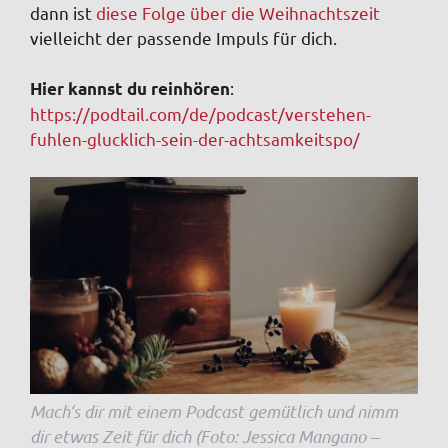
dann ist
diese Folge über die Weihnachtszeit
vielleicht der passende Impuls für dich.
:
Hier kannst du reinhören
https://podtail.com/de/podcast/verstehen-
fuhlen-glucklich-sein-der-achtsamkeitspo/
Mach‘s dir mit einem Podcast gemütlich und nimm
dir etwas Zeit für dich (Foto: Jessica Mangano –