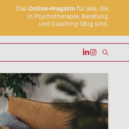
Das
Online-Magazin
für alle, die
in Psychotherapie, Beratung
und Coaching tätig sind.