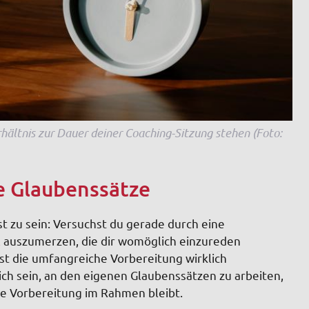
hältnis zur Dauer deiner Coaching-Sitzung stehen (Foto:
he Glaubenssätze
lbst zu sein: Versuchst du gerade durch eine
l
auszumerzen, die dir womöglich einzureden
ist die umfangreiche Vorbereitung wirklich
reich sein, an den eigenen Glaubenssätzen zu arbeiten,
ie Vorbereitung im Rahmen bleibt.