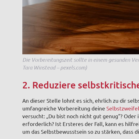
Die Vorbereitungszeit sollte in einem gesunden Ver
Tara Winstead – pexels.com)
2. Reduziere selbstkritisc
An dieser Stelle lohnt es sich, ehrlich zu dir se
umfangreiche Vorbereitung deine
Selbstzweife
versucht: „Du bist noch nicht gut genug”? Oder 
erforderlich? Ist Ersteres der Fall, kann es hilf
um das Selbstbewusstsein so zu stärken, dass d