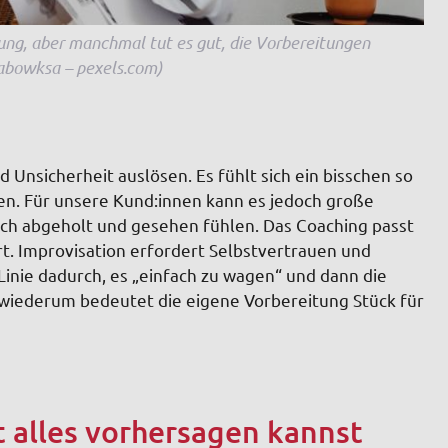
rung, aber manchmal tut es gut, die Vorbereitungen
rabowksa – pexels.com)
 Unsicherheit auslösen. Es fühlt sich ein bisschen so
en. Für unsere Kund:innen kann es jedoch große
klich abgeholt und gesehen fühlen. Das Coaching passt
t. Improvisation erfordert Selbstvertrauen und
 Linie dadurch, es „einfach zu wagen“ und dann die
 wiederum bedeutet die eigene Vorbereitung Stück für
ht alles vorhersagen kannst