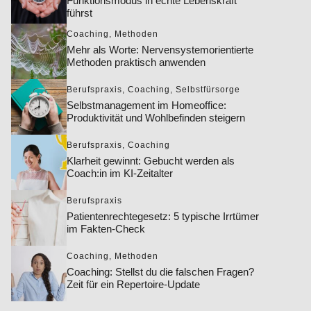
Funktionsmodus in echte Lebenskraft
führst
Coaching
,
Methoden
Mehr als Worte: Nervensystemorientierte
Methoden praktisch anwenden
Berufspraxis
,
Coaching
,
Selbstfürsorge
Selbstmanagement im Homeoffice:
Produktivität und Wohlbefinden steigern
Berufspraxis
,
Coaching
Klarheit gewinnt: Gebucht werden als
Coach:in im KI-Zeitalter
Berufspraxis
Patientenrechtegesetz: 5 typische Irrtümer
im Fakten-Check
Coaching
,
Methoden
Coaching: Stellst du die falschen Fragen?
Zeit für ein Repertoire-Update