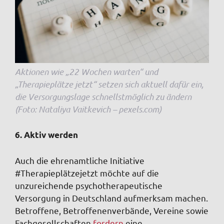
Aktionen wie „22 Wochen warten“ und
„Therapieplätze jetzt“ setzen sich aktuell dafür ein,
die Versorgungslage schnellstmöglich zu ändern
(Foto: Nataliya Vaitkevich – pexels.com)
6. Aktiv werden
Auch die ehrenamtliche Initiative
#Therapieplätzejetzt möchte auf die
unzureichende psychotherapeutische
Versorgung in Deutschland aufmerksam machen.
Betroffene, Betroffenenverbände, Vereine sowie
Fachgesellschaften
fordern
eine