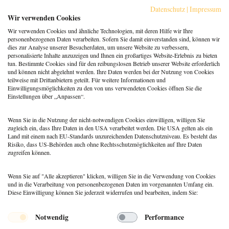
Wohlbefinden steigern
Datenschutz
|
Impressum
Berufspraxis
,
Coaching
Wir verwenden Cookies
Klarheit gewinnt: Gebucht
Wir verwenden Cookies und ähnliche Technologien, mit deren Hilfe wir Ihre
werden als Coach:in im KI-
personenbezogenen Daten verarbeiten. Sofern Sie damit einverstanden sind, können wir
Zeitalter
dies zur Analyse unserer Besucherdaten, um unsere Website zu verbessern,
personalisierte Inhalte anzuzeigen und Ihnen ein großartiges Website-Erlebnis zu bieten
Berufspraxis
tun. Bestimmte Cookies sind für den reibungslosen Betrieb unserer Website erforderlich
Patientenrechtegesetz: 5
und können nicht abgelehnt werden. Ihre Daten werden bei der Nutzung von Cookies
typische Irrtümer im Fakten-
teilweise mit Drittanbietern geteilt. Für weitere Informationen und
Check
Einwilligungsmöglichkeiten zu den von uns verwendeten Cookies öffnen Sie die
Einstellungen über „Anpassen“.
Coaching
,
Methoden
Coaching: Stellst du die
falschen Fragen? Zeit für ein
Wenn Sie in die Nutzung der nicht-notwendigen Cookies einwilligen, willigen Sie
Repertoire-Update
zugleich ein, dass Ihre Daten in den USA verarbeitet werden. Die USA gelten als ein
Land mit einem nach EU-Standards unzureichenden Datenschutzniveau. Es besteht das
Risiko, dass US-Behörden auch ohne Rechtsschutzmöglichkeiten auf Ihre Daten
zugreifen können.
Wenn Sie auf "Alle akzeptieren" klicken, willigen Sie in die Verwendung von Cookies
und in die Verarbeitung von personenbezogenen Daten im vorgenannten Umfang ein.
Diese Einwilligung können Sie jederzeit widerrufen und bearbeiten, indem Sie:
Menü
Notwendig
Performance