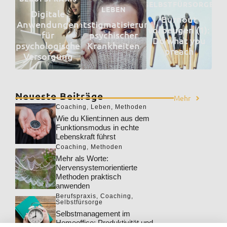
SELBSTFÜRSORGE
LEBEN
Digitale
Burnout
Anwendungen
Entstigmatisierung
vorbeugen (1):
für
psychischer
Do what you
psychologische
Krankheiten
preach
Versorgung
Neueste Beiträge
Mehr
Coaching
,
Leben
,
Methoden
Wie du Klient:innen aus dem
Funktionsmodus in echte
Lebenskraft führst
Coaching
,
Methoden
Mehr als Worte:
Nervensystemorientierte
Methoden praktisch
anwenden
Berufspraxis
,
Coaching
,
Selbstfürsorge
Selbstmanagement im
Homeoffice: Produktivität und