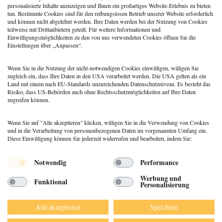
personalisierte Inhalte anzuzeigen und Ihnen ein großartiges Website-Erlebnis zu bieten
Berufspraxis
tun. Bestimmte Cookies sind für den reibungslosen Betrieb unserer Website erforderlich
Patientenrechtegesetz: 5
und können nicht abgelehnt werden. Ihre Daten werden bei der Nutzung von Cookies
typische Irrtümer im Fakten-
teilweise mit Drittanbietern geteilt. Für weitere Informationen und
Check
Einwilligungsmöglichkeiten zu den von uns verwendeten Cookies öffnen Sie die
Einstellungen über „Anpassen“.
Coaching
,
Methoden
Coaching: Stellst du die
falschen Fragen? Zeit für ein
Wenn Sie in die Nutzung der nicht-notwendigen Cookies einwilligen, willigen Sie
Repertoire-Update
zugleich ein, dass Ihre Daten in den USA verarbeitet werden. Die USA gelten als ein
Land mit einem nach EU-Standards unzureichenden Datenschutzniveau. Es besteht das
Risiko, dass US-Behörden auch ohne Rechtsschutzmöglichkeiten auf Ihre Daten
zugreifen können.
Wenn Sie auf "Alle akzeptieren" klicken, willigen Sie in die Verwendung von Cookies
und in die Verarbeitung von personenbezogenen Daten im vorgenannten Umfang ein.
Diese Einwilligung können Sie jederzeit widerrufen und bearbeiten, indem Sie:
Menü
Notwendig
Performance
© 2026 DEUTSCHER PSYCHOLOGEN
Werbung und
Funktional
VERLAG GMBH
Personalisierung
DATENSCHUTZ
IMPRESSUM
Alle akzeptieren
Speichern
AGB