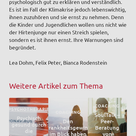
psychologisch gut zu erklären und verständlich.
Es ist im Fall der Klimakrise jedoch lebenswichtig,
ihnen zuzuhören und sie ernst zu nehmen. Denn
die Kinder und Jugendlichen wollen uns nicht wie
der Hirtenjunge nur einen Streich spielen,
sondern es ist ihnen ernst. Ihre Warnungen sind
begründet.
Lea Dohm, Felix Peter, Bianca Rodenstein
Weitere Artikel zum Thema
COACHING
PSYCHOTHERAPIE
COACHING
SoulTalk –
Psychisch
Den
Peer-
gesund durch
Krankheitsgewinn
Beratung
die
im Blick haben
von