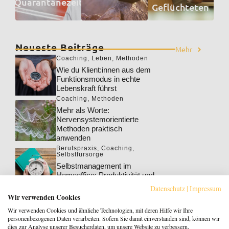
Quarantänezeit
Geflüchteten
Neueste Beiträge
Mehr
Coaching
,
Leben
,
Methoden
Wie du Klient:innen aus dem
Funktionsmodus in echte
Lebenskraft führst
Coaching
,
Methoden
Mehr als Worte:
Nervensystemorientierte
Methoden praktisch
anwenden
Berufspraxis
,
Coaching
,
Selbstfürsorge
Selbstmanagement im
Homeoffice: Produktivität und
Wohlbefinden steigern
Datenschutz
|
Impressum
Berufspraxis
,
Coaching
Wir verwenden Cookies
Klarheit gewinnt: Gebucht
Wir verwenden Cookies und ähnliche Technologien, mit deren Hilfe wir Ihre
werden als Coach:in im KI-
personenbezogenen Daten verarbeiten. Sofern Sie damit einverstanden sind, können wir
Zeitalter
dies zur Analyse unserer Besucherdaten, um unsere Website zu verbessern,