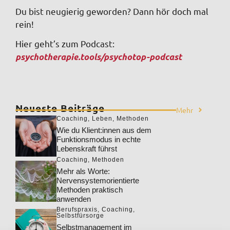
Du bist neugierig geworden? Dann hör doch mal
rein!
Hier geht’s zum Podcast:
psychotherapie.tools/psychotop-podcast
Neueste Beiträge
Mehr
Coaching
,
Leben
,
Methoden
Wie du Klient:innen aus dem
Funktionsmodus in echte
Lebenskraft führst
Coaching
,
Methoden
Mehr als Worte:
Nervensystemorientierte
Methoden praktisch
anwenden
Berufspraxis
,
Coaching
,
Selbstfürsorge
Selbstmanagement im