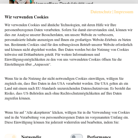
Homeoffice: Produktivität und
Wohlbefinden steigern
Datenschutz
|
Impressum
Berufspraxis
,
Coaching
Wir verwenden Cookies
Klarheit gewinnt: Gebucht
Wir verwenden Cookies und ähnliche Technologien, mit deren Hilfe wir Ihre
werden als Coach:in im KI-
personenbezogenen Daten verarbeiten. Sofern Sie damit einverstanden sind, können wir
Zeitalter
dies zur Analyse unserer Besucherdaten, um unsere Website zu verbessern,
personalisierte Inhalte anzuzeigen und Ihnen ein großartiges Website-Erlebnis zu bieten
Berufspraxis
tun. Bestimmte Cookies sind für den reibungslosen Betrieb unserer Website erforderlich
Patientenrechtegesetz: 5
und können nicht abgelehnt werden. Ihre Daten werden bei der Nutzung von Cookies
typische Irrtümer im Fakten-
teilweise mit Drittanbietern geteilt. Für weitere Informationen und
Check
Einwilligungsmöglichkeiten zu den von uns verwendeten Cookies öffnen Sie die
Einstellungen über „Anpassen“.
Coaching
,
Methoden
Coaching: Stellst du die
falschen Fragen? Zeit für ein
Wenn Sie in die Nutzung der nicht-notwendigen Cookies einwilligen, willigen Sie
Repertoire-Update
zugleich ein, dass Ihre Daten in den USA verarbeitet werden. Die USA gelten als ein
Land mit einem nach EU-Standards unzureichenden Datenschutzniveau. Es besteht das
Risiko, dass US-Behörden auch ohne Rechtsschutzmöglichkeiten auf Ihre Daten
zugreifen können.
Wenn Sie auf "Alle akzeptieren" klicken, willigen Sie in die Verwendung von Cookies
und in die Verarbeitung von personenbezogenen Daten im vorgenannten Umfang ein.
Diese Einwilligung können Sie jederzeit widerrufen und bearbeiten, indem Sie:
Menü
Notwendig
Performance