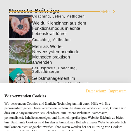
Neueste Beiträge
Mehr
Coaching
,
Leben
,
Methoden
Wie du Klient:innen aus dem
Funktionsmodus in echte
Lebenskraft führst
Coaching
,
Methoden
Mehr als Worte:
Nervensystemorientierte
Methoden praktisch
anwenden
Berufspraxis
,
Coaching
,
Selbstfürsorge
Selbstmanagement im
Homeoffice: Produktivität und
Wohlbefinden steigern
Datenschutz
|
Impressum
Berufspraxis
,
Coaching
Wir verwenden Cookies
Klarheit gewinnt: Gebucht
Wir verwenden Cookies und ähnliche Technologien, mit deren Hilfe wir Ihre
werden als Coach:in im KI-
personenbezogenen Daten verarbeiten. Sofern Sie damit einverstanden sind, können wir
Zeitalter
dies zur Analyse unserer Besucherdaten, um unsere Website zu verbessern,
personalisierte Inhalte anzuzeigen und Ihnen ein großartiges Website-Erlebnis zu bieten
Berufspraxis
tun. Bestimmte Cookies sind für den reibungslosen Betrieb unserer Website erforderlich
Patientenrechtegesetz: 5
und können nicht abgelehnt werden. Ihre Daten werden bei der Nutzung von Cookies
typische Irrtümer im Fakten-