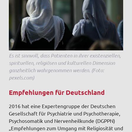
Es ist sinnvoll, dass Patienten in ihrer existenziellen,
spirituellen, religiösen und kulturellen Dimension
ganzheitlich wahrgenommen werden. (Foto:
pexels.com)
Empfehlungen für Deutschland
2016 hat
eine
Expertengruppe der
Deutschen
Gesellschaft für Psychiatrie und Psychotherapie,
Psychosomatik und Nervenheilkunde
(DGPPN)
„Empfehlungen zum Umgang mit Religiosität und