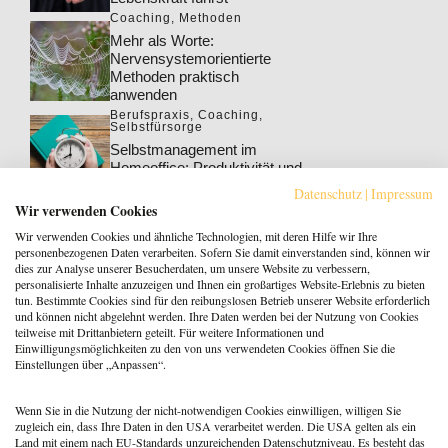
Coaching
,
Methoden
Mehr als Worte:
Nervensystemorientierte
Methoden praktisch
anwenden
Berufspraxis
,
Coaching
,
Selbstfürsorge
Selbstmanagement im
Homeoffice: Produktivität und
Wohlbefinden steigern
Datenschutz
|
Impressum
Berufspraxis
,
Coaching
Wir verwenden Cookies
Klarheit gewinnt: Gebucht
Wir verwenden Cookies und ähnliche Technologien, mit deren Hilfe wir Ihre
werden als Coach:in im KI-
personenbezogenen Daten verarbeiten. Sofern Sie damit einverstanden sind, können wir
Zeitalter
dies zur Analyse unserer Besucherdaten, um unsere Website zu verbessern,
personalisierte Inhalte anzuzeigen und Ihnen ein großartiges Website-Erlebnis zu bieten
Berufspraxis
tun. Bestimmte Cookies sind für den reibungslosen Betrieb unserer Website erforderlich
Patientenrechtegesetz: 5
und können nicht abgelehnt werden. Ihre Daten werden bei der Nutzung von Cookies
typische Irrtümer im Fakten-
teilweise mit Drittanbietern geteilt. Für weitere Informationen und
Check
Einwilligungsmöglichkeiten zu den von uns verwendeten Cookies öffnen Sie die
Einstellungen über „Anpassen“.
Coaching
,
Methoden
Coaching: Stellst du die
falschen Fragen? Zeit für ein
Wenn Sie in die Nutzung der nicht-notwendigen Cookies einwilligen, willigen Sie
Repertoire-Update
zugleich ein, dass Ihre Daten in den USA verarbeitet werden. Die USA gelten als ein
Land mit einem nach EU-Standards unzureichenden Datenschutzniveau. Es besteht das