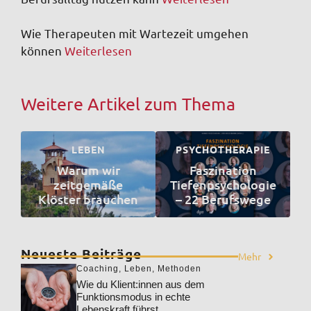
Wie Therapeuten mit Wartezeit umgehen
können
Weiterlesen
Weitere Artikel zum Thema
LEBEN
PSYCHOTHERAPIE
Warum wir
Faszination
zeitgemäße
Tiefenpsychologie
Klöster brauchen
– 22 Berufswege
Neueste Beiträge
Mehr
Coaching
,
Leben
,
Methoden
Wie du Klient:innen aus dem
Funktionsmodus in echte
Lebenskraft führst