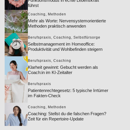
Funktionsmodus in echte Lebenskraft
führst
Coaching
,
Methoden
Mehr als Worte: Nervensystemorientierte
Methoden praktisch anwenden
Berufspraxis
,
Coaching
,
Selbstfürsorge
Selbstmanagement im Homeoffice:
Produktivität und Wohlbefinden steigern
Berufspraxis
,
Coaching
Klarheit gewinnt: Gebucht werden als
Coach:in im KI-Zeitalter
Berufspraxis
Patientenrechtegesetz: 5 typische Irrtümer
im Fakten-Check
Coaching
,
Methoden
Coaching: Stellst du die falschen Fragen?
Zeit für ein Repertoire-Update