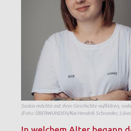
Saskia möchte mit ihrer Geschichte aufklären, sod
(Foto: ÜBERWUNDEN/Kai-Hendrik Schroeder, Lüne
In welchem Alter begann d