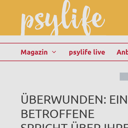
Zum
Inhalt
springen
Magazin
psylife live
Anb
ÜBERWUNDEN: EIN
BETROFFENE
SPRICHT ÜBER IHR