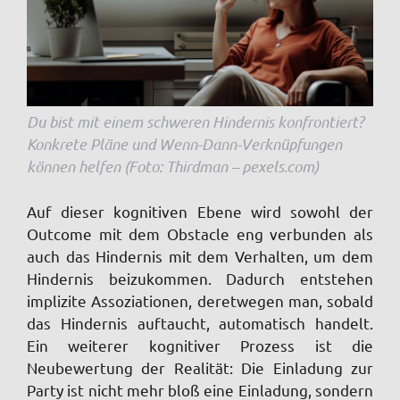
Du bist mit einem schweren Hindernis konfrontiert?
Konkrete Pläne und Wenn-Dann-Verknüpfungen
können helfen (Foto: Thirdman – pexels.com)
Auf dieser kognitiven Ebene wird sowohl der
Outcome mit dem Obstacle eng verbunden als
auch das Hindernis mit dem Verhalten, um dem
Hindernis beizukommen. Dadurch entstehen
implizite Assoziationen, deretwegen man, sobald
das Hindernis auftaucht, automatisch handelt.
Ein weiterer kognitiver Prozess ist die
Neubewertung der Realität: Die Einladung zur
Party ist nicht mehr bloß eine Einladung, sondern