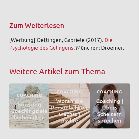
Zum Weiterlesen
[Werbung] Oettingen, Gabriele (2017).
Die
Psychologie des Gelingens
. München: Droemer.
Weitere Artikel zum Thema
COACHING
COACHING
COACHING
Woran die
Coaching |
Boosting
Persönlichkeit
Übers
Coachingziele
wächst |
Scheitern
beibehalten
psylife
sprechen