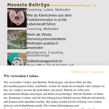
Neueste Beiträge
Mehr
Coaching
,
Leben
,
Methoden
Wie du Klient:innen aus dem
Funktionsmodus in echte
Lebenskraft führst
Coaching
,
Methoden
Mehr als Worte:
Nervensystemorientierte
Methoden praktisch
anwenden
Berufspraxis
,
Coaching
,
Selbstfürsorge
Selbstmanagement im
Homeoffice: Produktivität und
Wohlbefinden steigern
Datenschutz
|
Impressum
Berufspraxis
,
Coaching
Wir verwenden Cookies
Klarheit gewinnt: Gebucht
Wir verwenden Cookies und ähnliche Technologien, mit deren Hilfe wir Ihre
werden als Coach:in im KI-
personenbezogenen Daten verarbeiten. Sofern Sie damit einverstanden sind, können wir
Zeitalter
dies zur Analyse unserer Besucherdaten, um unsere Website zu verbessern,
personalisierte Inhalte anzuzeigen und Ihnen ein großartiges Website-Erlebnis zu bieten
Berufspraxis
tun. Bestimmte Cookies sind für den reibungslosen Betrieb unserer Website erforderlich
Patientenrechtegesetz: 5
und können nicht abgelehnt werden. Ihre Daten werden bei der Nutzung von Cookies
typische Irrtümer im Fakten-
teilweise mit Drittanbietern geteilt. Für weitere Informationen und
Check