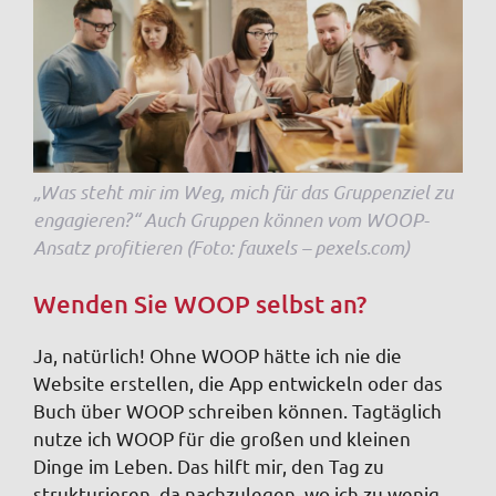
„Was steht mir im Weg, mich für das Gruppenziel zu
engagieren?“ Auch Gruppen können vom WOOP-
Ansatz profitieren (Foto: fauxels – pexels.com)
Wenden Sie WOOP selbst an?
Ja, natürlich! Ohne WOOP hätte ich nie die
Website erstellen, die App entwickeln oder das
Buch über WOOP schreiben können. Tagtäglich
nutze ich WOOP für die großen und kleinen
Dinge im Leben. Das hilft mir, den Tag zu
strukturieren, da nachzulegen, wo ich zu wenig