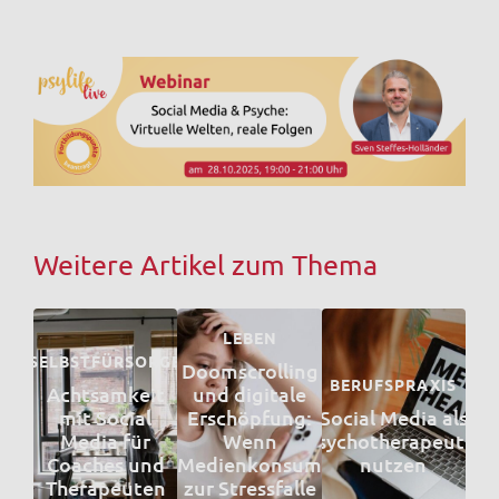
Weitere Artikel zum Thema
LEBEN
SELBSTFÜRSORGE
Doomscrolling
BERUFSPRAXIS
Achtsamkeit
und digitale
mit Social
Erschöpfung:
Social Media als
Media für
Wenn
PsychotherapeutIn
Coaches und
Medienkonsum
nutzen
Therapeuten
zur Stressfalle