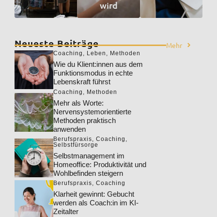
wird
Neueste Beiträge
Mehr
Coaching
,
Leben
,
Methoden
Wie du Klient:innen aus dem
Funktionsmodus in echte
Lebenskraft führst
Coaching
,
Methoden
Mehr als Worte:
Nervensystemorientierte
Methoden praktisch
anwenden
Berufspraxis
,
Coaching
,
Selbstfürsorge
Selbstmanagement im
Homeoffice: Produktivität und
Wohlbefinden steigern
Berufspraxis
,
Coaching
Klarheit gewinnt: Gebucht
werden als Coach:in im KI-
Zeitalter