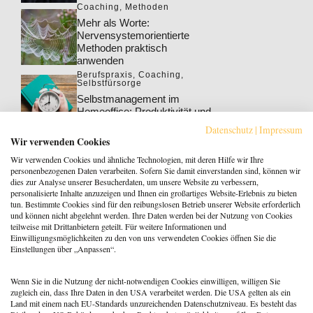
Coaching
,
Methoden
Mehr als Worte:
Nervensystemorientierte
Methoden praktisch
anwenden
Berufspraxis
,
Coaching
,
Selbstfürsorge
Selbstmanagement im
Homeoffice: Produktivität und
Wohlbefinden steigern
Datenschutz
|
Impressum
Berufspraxis
,
Coaching
Wir verwenden Cookies
Klarheit gewinnt: Gebucht
Wir verwenden Cookies und ähnliche Technologien, mit deren Hilfe wir Ihre
werden als Coach:in im KI-
personenbezogenen Daten verarbeiten. Sofern Sie damit einverstanden sind, können wir
Zeitalter
dies zur Analyse unserer Besucherdaten, um unsere Website zu verbessern,
personalisierte Inhalte anzuzeigen und Ihnen ein großartiges Website-Erlebnis zu bieten
Berufspraxis
tun. Bestimmte Cookies sind für den reibungslosen Betrieb unserer Website erforderlich
Patientenrechtegesetz: 5
und können nicht abgelehnt werden. Ihre Daten werden bei der Nutzung von Cookies
typische Irrtümer im Fakten-
teilweise mit Drittanbietern geteilt. Für weitere Informationen und
Check
Einwilligungsmöglichkeiten zu den von uns verwendeten Cookies öffnen Sie die
Einstellungen über „Anpassen“.
Coaching
,
Methoden
Coaching: Stellst du die
falschen Fragen? Zeit für ein
Wenn Sie in die Nutzung der nicht-notwendigen Cookies einwilligen, willigen Sie
Repertoire-Update
zugleich ein, dass Ihre Daten in den USA verarbeitet werden. Die USA gelten als ein
Land mit einem nach EU-Standards unzureichenden Datenschutzniveau. Es besteht das