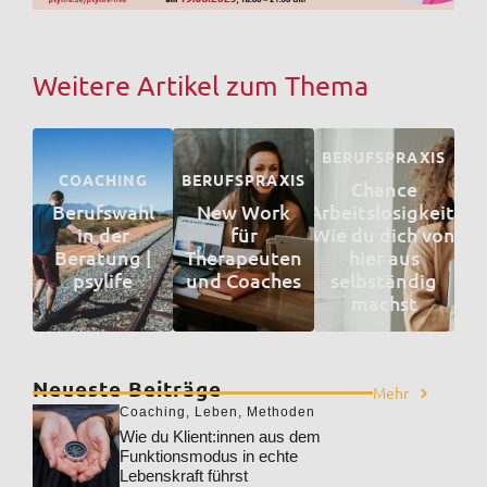
Weitere Artikel zum Thema
BERUFSPRAXIS
COACHING
BERUFSPRAXIS
Chance
Berufswahl
New Work
Arbeitslosigkeit:
in der
für
Wie du dich von
Beratung |
Therapeuten
hier aus
psylife
und Coaches
selbständig
machst
Neueste Beiträge
Mehr
Coaching
,
Leben
,
Methoden
Wie du Klient:innen aus dem
Funktionsmodus in echte
Lebenskraft führst