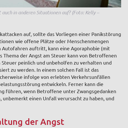
 auch in anderen Situationen auf? (Foto: Kelly –
attacken auf, sollte das Vorliegen einer Panikstörung
uationen wie offene Plätze oder Menschenmengen
 Autofahren auftritt, kann eine Agoraphobie (mit
les Thema der Angst am Steuer kann von Betroffenen
m Steuer peinlich und unbeholfen zu verhalten und
ert zu werden. In einem solchen Fall ist das
ischerweise infolge von erlebten Verkehrsunfällen
Belastungsstörung entwickeln. Ferner kann die
ung führen, wenn Betroffene unter Zwangsgedanken
n, unbemerkt einen Unfall verursacht zu haben, und
altung der Angst