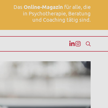
Das
Online-Magazin
für alle, die
in Psychotherapie, Beratung
und Coaching tätig sind.