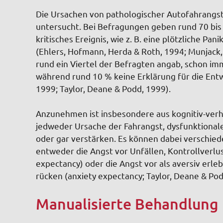
Die Ursachen von pathologischer Autofahrangst s
untersucht. Bei Befragungen geben rund 70 bis
kritisches Ereignis, wie z. B. eine plötzliche Pa
(Ehlers, Hofmann, Herda & Roth, 1994; Munjack,
rund ein Viertel der Befragten angab, schon im
während rund 10 % keine Erklärung für die Ent
1999; Taylor, Deane & Podd, 1999).
Anzunehmen ist insbesondere aus kognitiv-verh
jedweder Ursache der Fahrangst, dysfunktional
oder gar verstärken. Es können dabei verschie
entweder die Angst vor Unfällen, Kontrollverl
expectancy) oder die Angst vor als aversiv erl
rücken (anxiety expectancy; Taylor, Deane & Po
Manualisierte Behandlung