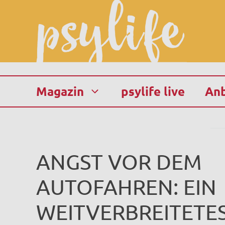
Zum
Inhalt
springen
Magazin
psylife live
Anb
ANGST VOR DEM
AUTOFAHREN: EIN
WEITVERBREITETE