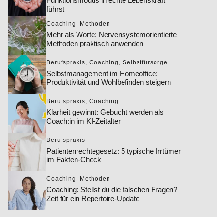
Funktionsmodus in echte Lebenskraft
führst
Coaching
,
Methoden
Mehr als Worte: Nervensystemorientierte
Methoden praktisch anwenden
Berufspraxis
,
Coaching
,
Selbstfürsorge
Selbstmanagement im Homeoffice:
Produktivität und Wohlbefinden steigern
Berufspraxis
,
Coaching
Klarheit gewinnt: Gebucht werden als
Coach:in im KI-Zeitalter
Berufspraxis
Patientenrechtegesetz: 5 typische Irrtümer
im Fakten-Check
Coaching
,
Methoden
Coaching: Stellst du die falschen Fragen?
Zeit für ein Repertoire-Update