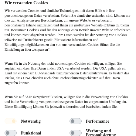
Berufspraxis
,
Coaching
Wir verwenden Cookies
Klarheit gewinnt: Gebucht
Wir verwenden Cookies und ähnliche Technologien, mit deren Hilfe wir Ihre
werden als Coach:in im KI-
personenbezogenen Daten verarbeiten. Sofern Sie damit einverstanden sind, können wir
Zeitalter
dies zur Analyse unserer Besucherdaten, um unsere Website zu verbessern,
personalisierte Inhalte anzuzeigen und Ihnen ein großartiges Website-Erlebnis zu bieten
Berufspraxis
tun. Bestimmte Cookies sind für den reibungslosen Betrieb unserer Website erforderlich
Patientenrechtegesetz: 5
und können nicht abgelehnt werden. Ihre Daten werden bei der Nutzung von Cookies
typische Irrtümer im Fakten-
teilweise mit Drittanbietern geteilt. Für weitere Informationen und
Check
Einwilligungsmöglichkeiten zu den von uns verwendeten Cookies öffnen Sie die
Einstellungen über „Anpassen“.
Coaching
,
Methoden
Coaching: Stellst du die
falschen Fragen? Zeit für ein
Wenn Sie in die Nutzung der nicht-notwendigen Cookies einwilligen, willigen Sie
Repertoire-Update
zugleich ein, dass Ihre Daten in den USA verarbeitet werden. Die USA gelten als ein
Land mit einem nach EU-Standards unzureichenden Datenschutzniveau. Es besteht das
Risiko, dass US-Behörden auch ohne Rechtsschutzmöglichkeiten auf Ihre Daten
zugreifen können.
Wenn Sie auf "Alle akzeptieren" klicken, willigen Sie in die Verwendung von Cookies
und in die Verarbeitung von personenbezogenen Daten im vorgenannten Umfang ein.
Diese Einwilligung können Sie jederzeit widerrufen und bearbeiten, indem Sie:
Menü
Notwendig
Performance
© 2026 DEUTSCHER PSYCHOLOGEN
Werbung und
Funktional
VERLAG GMBH
Personalisierung