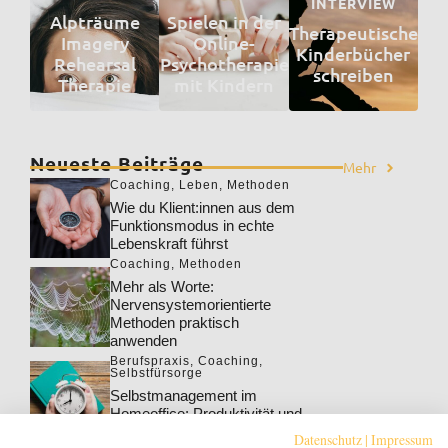
INTERVIEW
Alpträume
Spielen in der
Therapeutische
Imagery
Online-
Kinderbücher
Rehearsal
Psychotherapie
schreiben
Therapie
mit Kindern
Neueste Beiträge
Mehr
Coaching
,
Leben
,
Methoden
Wie du Klient:innen aus dem
Funktionsmodus in echte
Lebenskraft führst
Coaching
,
Methoden
Mehr als Worte:
Nervensystemorientierte
Methoden praktisch
anwenden
Berufspraxis
,
Coaching
,
Selbstfürsorge
Selbstmanagement im
Homeoffice: Produktivität und
Wohlbefinden steigern
Datenschutz
|
Impressum