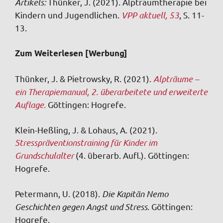
Artikels:
Thünker, J. (2021). Alptraumtherapie bei
Kindern und Jugendlichen.
VPP aktuell
, 53
, S. 11-
13.
Zum Weiterlesen [Werbung]
Thünker, J. & Pietrowsky, R. (2021).
Alpträume –
ein Therapiemanual
, 2. überarbeitete und erweiterte
Auflage.
Göttingen: Hogrefe.
Klein-Heßling, J. & Lohaus, A. (2021).
Stresspräventionstraining für Kinder im
Grundschulalter
(4. überarb. Aufl.). Göttingen:
Hogrefe.
Petermann, U. (2018).
Die Kapitän Nemo
Geschichten gegen Angst und Stress
.
Göttingen:
Hogrefe.