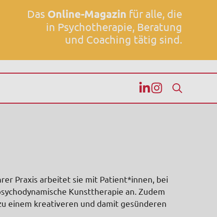
Das
Online-Magazin
für alle, die
in Psychotherapie, Beratung
und Coaching tätig sind.
hrer Praxis arbeitet sie mit Patient*innen, bei
 psychodynamische Kunsttherapie an. Zudem
 zu einem kreativeren und damit gesünderen