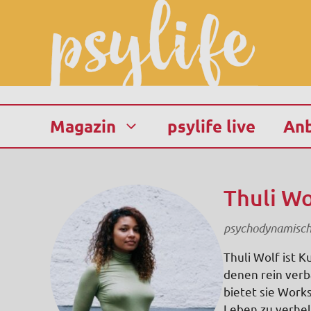
Zum
Inhalt
springen
Magazin
psylife live
Anb
Thuli Wo
psychodynamische
Thuli Wolf ist K
denen rein verb
bietet sie Work
Leben zu verhel