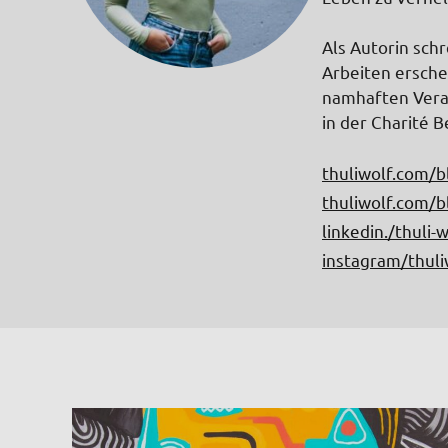
Als Autorin sch
Arbeiten ersche
namhaften Veran
in der Charité 
thuliwolf.com/b
thuliwolf.com/b
linkedin./thuli
instagram/thuli