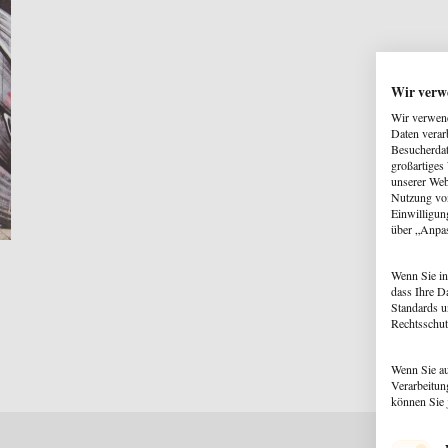
Wir verw
Wir verwend
Daten verar
Besucherdat
großartiges
unserer Web
Nutzung von
Einwilligun
über „Anpa
Wenn Sie in
dass Ihre D
Standards u
Rechtsschut
Wenn Sie au
Verarbeitun
können Sie 