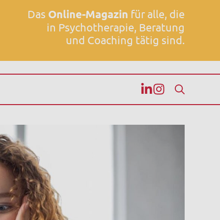
Das
Online-Magazin
für alle, die
in Psychotherapie, Beratung
und Coaching tätig sind.