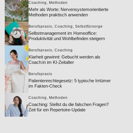
Coaching
,
Methoden
Mehr als Worte: Nervensystemorientierte
Methoden praktisch anwenden
Berufspraxis
,
Coaching
,
Selbstfürsorge
Selbstmanagement im Homeoffice:
Produktivität und Wohlbefinden steigern
Berufspraxis
,
Coaching
Klarheit gewinnt: Gebucht werden als
Coach:in im KI-Zeitalter
Berufspraxis
Patientenrechtegesetz: 5 typische Irrtümer
im Fakten-Check
Coaching
,
Methoden
Coaching: Stellst du die falschen Fragen?
Zeit für ein Repertoire-Update