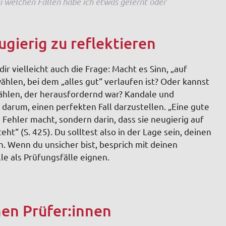
i welchen Fällen habe ich etwas gelernt oder
eugierig zu reflektieren
ir vielleicht auch die Frage: Macht es Sinn, „auf
hlen, bei dem „alles gut“ verlaufen ist? Oder kannst
wählen, der herausfordernd war? Kandale und
 darum, einen perfekten Fall darzustellen. „Eine gute
e Fehler macht, sondern darin, dass sie neugierig auf
ht“ (S. 425). Du solltest also in der Lage sein, deinen
en. Wenn du unsicher bist, besprich mit deinen
le als Prüfungsfälle eignen.
nen Prüfer:innen