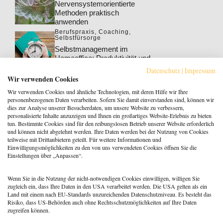
Nervensystemorientierte
Methoden praktisch
anwenden
Berufspraxis
,
Coaching
,
Selbstfürsorge
Selbstmanagement im
Homeoffice: Produktivität und
Wohlbefinden steigern
Datenschutz
|
Impressum
Berufspraxis
,
Coaching
Wir verwenden Cookies
Klarheit gewinnt: Gebucht
Wir verwenden Cookies und ähnliche Technologien, mit deren Hilfe wir Ihre
werden als Coach:in im KI-
personenbezogenen Daten verarbeiten. Sofern Sie damit einverstanden sind, können wir
Zeitalter
dies zur Analyse unserer Besucherdaten, um unsere Website zu verbessern,
personalisierte Inhalte anzuzeigen und Ihnen ein großartiges Website-Erlebnis zu bieten
Berufspraxis
tun. Bestimmte Cookies sind für den reibungslosen Betrieb unserer Website erforderlich
Patientenrechtegesetz: 5
und können nicht abgelehnt werden. Ihre Daten werden bei der Nutzung von Cookies
typische Irrtümer im Fakten-
teilweise mit Drittanbietern geteilt. Für weitere Informationen und
Check
Einwilligungsmöglichkeiten zu den von uns verwendeten Cookies öffnen Sie die
Einstellungen über „Anpassen“.
Coaching
,
Methoden
Coaching: Stellst du die
falschen Fragen? Zeit für ein
Wenn Sie in die Nutzung der nicht-notwendigen Cookies einwilligen, willigen Sie
Repertoire-Update
zugleich ein, dass Ihre Daten in den USA verarbeitet werden. Die USA gelten als ein
Land mit einem nach EU-Standards unzureichenden Datenschutzniveau. Es besteht das
Risiko, dass US-Behörden auch ohne Rechtsschutzmöglichkeiten auf Ihre Daten
zugreifen können.