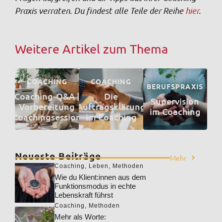
Praxis verraten. Du findest alle Teile der Reihe
hier
.
Weitere Artikel zum Thema
COACHING
COACHING
BERUFSPRAXIS
Coaching-Q&A |
Die
Supervision
Vorbereitung
Auftragsklärung
im Coaching
Coachingsession
im Coaching
Neueste Beiträge
Mehr
Coaching
,
Leben
,
Methoden
Wie du Klient:innen aus dem
Funktionsmodus in echte
Lebenskraft führst
Coaching
,
Methoden
Mehr als Worte: