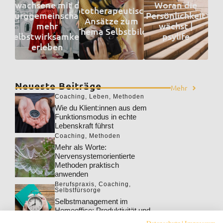
Erwachsene mit der
Woran die
Fototherapeutische
„Burggemeinschaft“
Persönlichkeit
Ansätze zum
mehr
wächst |
Thema Selbstbild
Selbstwirksamkeit
psylife
erleben
Neueste Beiträge
Mehr
Coaching
,
Leben
,
Methoden
Wie du Klient:innen aus dem
Funktionsmodus in echte
Lebenskraft führst
Coaching
,
Methoden
Mehr als Worte:
Nervensystemorientierte
Methoden praktisch
anwenden
Berufspraxis
,
Coaching
,
Selbstfürsorge
Selbstmanagement im
Homeoffice: Produktivität und
Wohlbefinden steigern