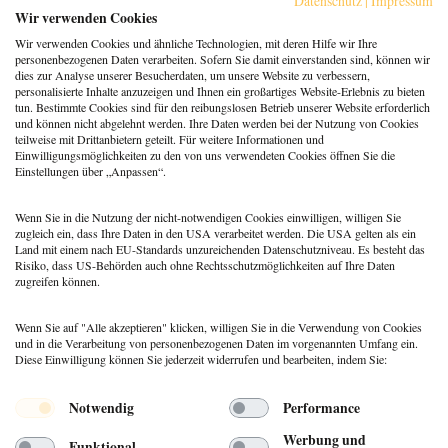
Datenschutz
|
Impressum
Berufspraxis
,
Coaching
Wir verwenden Cookies
Klarheit gewinnt: Gebucht
Wir verwenden Cookies und ähnliche Technologien, mit deren Hilfe wir Ihre
werden als Coach:in im KI-
personenbezogenen Daten verarbeiten. Sofern Sie damit einverstanden sind, können wir
Zeitalter
dies zur Analyse unserer Besucherdaten, um unsere Website zu verbessern,
personalisierte Inhalte anzuzeigen und Ihnen ein großartiges Website-Erlebnis zu bieten
Berufspraxis
tun. Bestimmte Cookies sind für den reibungslosen Betrieb unserer Website erforderlich
Patientenrechtegesetz: 5
und können nicht abgelehnt werden. Ihre Daten werden bei der Nutzung von Cookies
typische Irrtümer im Fakten-
teilweise mit Drittanbietern geteilt. Für weitere Informationen und
Check
Einwilligungsmöglichkeiten zu den von uns verwendeten Cookies öffnen Sie die
Einstellungen über „Anpassen“.
Coaching
,
Methoden
Coaching: Stellst du die
falschen Fragen? Zeit für ein
Wenn Sie in die Nutzung der nicht-notwendigen Cookies einwilligen, willigen Sie
Repertoire-Update
zugleich ein, dass Ihre Daten in den USA verarbeitet werden. Die USA gelten als ein
Land mit einem nach EU-Standards unzureichenden Datenschutzniveau. Es besteht das
Risiko, dass US-Behörden auch ohne Rechtsschutzmöglichkeiten auf Ihre Daten
zugreifen können.
Wenn Sie auf "Alle akzeptieren" klicken, willigen Sie in die Verwendung von Cookies
und in die Verarbeitung von personenbezogenen Daten im vorgenannten Umfang ein.
Diese Einwilligung können Sie jederzeit widerrufen und bearbeiten, indem Sie:
Menü
Notwendig
Performance
© 2026 DEUTSCHER PSYCHOLOGEN
Werbung und
Funktional