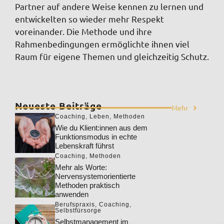
Partner auf andere Weise kennen zu lernen und
entwickelten so
wieder mehr Respekt
voreinander. Die Methode und ihre
Rahmenbedingungen ermöglichte ihnen viel
Raum für eigene Themen und gleichzeitig Schutz.
Neueste Beiträge
Mehr
Coaching
,
Leben
,
Methoden
Wie du Klient:innen aus dem
Funktionsmodus in echte
Lebenskraft führst
Coaching
,
Methoden
Mehr als Worte:
Nervensystemorientierte
Methoden praktisch
anwenden
Berufspraxis
,
Coaching
,
Selbstfürsorge
Selbstmanagement im