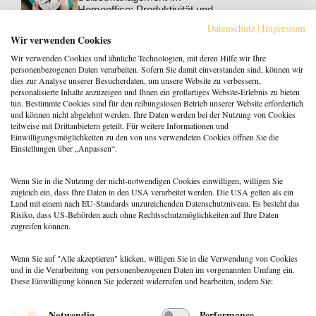
Homeoffice: Produktivität und
Wohlbefinden steigern
Datenschutz
|
Impressum
Berufspraxis
,
Coaching
Wir verwenden Cookies
Klarheit gewinnt: Gebucht
Wir verwenden Cookies und ähnliche Technologien, mit deren Hilfe wir Ihre
werden als Coach:in im KI-
personenbezogenen Daten verarbeiten. Sofern Sie damit einverstanden sind, können wir
Zeitalter
dies zur Analyse unserer Besucherdaten, um unsere Website zu verbessern,
personalisierte Inhalte anzuzeigen und Ihnen ein großartiges Website-Erlebnis zu bieten
Berufspraxis
tun. Bestimmte Cookies sind für den reibungslosen Betrieb unserer Website erforderlich
Patientenrechtegesetz: 5
und können nicht abgelehnt werden. Ihre Daten werden bei der Nutzung von Cookies
typische Irrtümer im Fakten-
teilweise mit Drittanbietern geteilt. Für weitere Informationen und
Check
Einwilligungsmöglichkeiten zu den von uns verwendeten Cookies öffnen Sie die
Einstellungen über „Anpassen“.
Coaching
,
Methoden
Coaching: Stellst du die
falschen Fragen? Zeit für ein
Wenn Sie in die Nutzung der nicht-notwendigen Cookies einwilligen, willigen Sie
Repertoire-Update
zugleich ein, dass Ihre Daten in den USA verarbeitet werden. Die USA gelten als ein
Land mit einem nach EU-Standards unzureichenden Datenschutzniveau. Es besteht das
Risiko, dass US-Behörden auch ohne Rechtsschutzmöglichkeiten auf Ihre Daten
zugreifen können.
Wenn Sie auf "Alle akzeptieren" klicken, willigen Sie in die Verwendung von Cookies
und in die Verarbeitung von personenbezogenen Daten im vorgenannten Umfang ein.
Diese Einwilligung können Sie jederzeit widerrufen und bearbeiten, indem Sie:
Menü
Notwendig
Performance