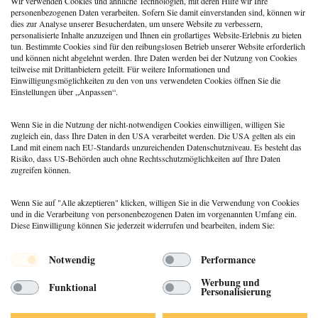
Wir verwenden Cookies und ähnliche Technologien, mit deren Hilfe wir Ihre
werden als Coach:in im KI-
personenbezogenen Daten verarbeiten. Sofern Sie damit einverstanden sind, können wir
Zeitalter
dies zur Analyse unserer Besucherdaten, um unsere Website zu verbessern,
personalisierte Inhalte anzuzeigen und Ihnen ein großartiges Website-Erlebnis zu bieten
Berufspraxis
tun. Bestimmte Cookies sind für den reibungslosen Betrieb unserer Website erforderlich
Patientenrechtegesetz: 5
und können nicht abgelehnt werden. Ihre Daten werden bei der Nutzung von Cookies
typische Irrtümer im Fakten-
teilweise mit Drittanbietern geteilt. Für weitere Informationen und
Check
Einwilligungsmöglichkeiten zu den von uns verwendeten Cookies öffnen Sie die
Einstellungen über „Anpassen“.
Coaching
,
Methoden
Coaching: Stellst du die
falschen Fragen? Zeit für ein
Wenn Sie in die Nutzung der nicht-notwendigen Cookies einwilligen, willigen Sie
Repertoire-Update
zugleich ein, dass Ihre Daten in den USA verarbeitet werden. Die USA gelten als ein
Land mit einem nach EU-Standards unzureichenden Datenschutzniveau. Es besteht das
Risiko, dass US-Behörden auch ohne Rechtsschutzmöglichkeiten auf Ihre Daten
zugreifen können.
Wenn Sie auf "Alle akzeptieren" klicken, willigen Sie in die Verwendung von Cookies
und in die Verarbeitung von personenbezogenen Daten im vorgenannten Umfang ein.
Diese Einwilligung können Sie jederzeit widerrufen und bearbeiten, indem Sie:
Menü
Notwendig
Performance
© 2026 DEUTSCHER PSYCHOLOGEN
Werbung und
Funktional
VERLAG GMBH
Personalisierung
DATENSCHUTZ
IMPRESSUM