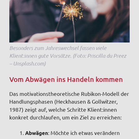
Besonders zum Jahreswechsel fassen viele
Klient:innen gute Vorsätze. (Foto: Priscilla du Preez
– Unsplash.com)
Vom Abwägen ins Handeln kommen
Das motivationstheoretische Rubikon-Modell der
Handlungsphasen
(Heckhausen & Gollwitzer,
1987) zeigt auf, welche Schritte Klient:innen
konkret durchlaufen, um ein Ziel zu erreichen:
: Möchte ich etwas verändern
Abwägen