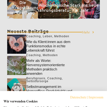
Die
Psychologische
Stark ins neue
Auftragsklärung
Ernährungsberatung
Jahr
im Coaching
Neueste Beiträge
Mehr
Coaching
,
Leben
,
Methoden
Wie du Klient:innen aus dem
Funktionsmodus in echte
Lebenskraft führst
Coaching
,
Methoden
Mehr als Worte:
Nervensystemorientierte
Methoden praktisch
anwenden
Berufspraxis
,
Coaching
,
Selbstfürsorge
Selbstmanagement im
Homeoffice: Produktivität und
Wohlbefinden steigern
Datenschutz
|
Impressum
Berufspraxis
,
Coaching
Wir verwenden Cookies
Klarheit gewinnt: Gebucht