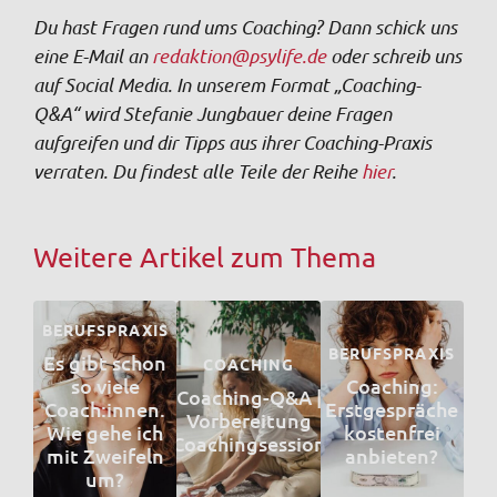
Du hast Fragen rund ums Coaching? Dann schick uns
eine E-Mail an
redaktion@psylife.de
oder schreib uns
auf Social Media. In unserem Format „Coaching-
Q&A“ wird Stefanie Jungbauer deine Fragen
aufgreifen und dir Tipps aus ihrer Coaching-Praxis
verraten. Du findest alle Teile der Reihe
hier
.
Weitere Artikel zum Thema
BERUFSPRAXIS
BERUFSPRAXIS
Es gibt schon
COACHING
so viele
Coaching:
Coaching-Q&A |
Coach:innen.
Erstgespräche
Vorbereitung
Wie gehe ich
kostenfrei
Coachingsession
mit Zweifeln
anbieten?
um?