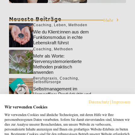
Neueste Beiträge
Mehr
Coaching
,
Leben
,
Methoden
Wie du Klient:innen aus dem
Funktionsmodus in echte
Lebenskraft führst
Coaching
,
Methoden
Mehr als Worte:
Nervensystemorientierte
Methoden praktisch
anwenden
Berufspraxis
,
Coaching
,
Selbstfürsorge
Selbstmanagement im
Homeoffice: Produktivität und
Wohlbefinden steigern
Datenschutz
|
Impressum
Berufspraxis
,
Coaching
Wir verwenden Cookies
Klarheit gewinnt: Gebucht
Wir verwenden Cookies und ähnliche Technologien, mit deren Hilfe wir Ihre
werden als Coach:in im KI-
personenbezogenen Daten verarbeiten. Sofern Sie damit einverstanden sind, können wir
Zeitalter
dies zur Analyse unserer Besucherdaten, um unsere Website zu verbessern,
personalisierte Inhalte anzuzeigen und Ihnen ein großartiges Website-Erlebnis zu bieten
Berufspraxis
tun. Bestimmte Cookies sind für den reibungslosen Betrieb unserer Website erforderlich