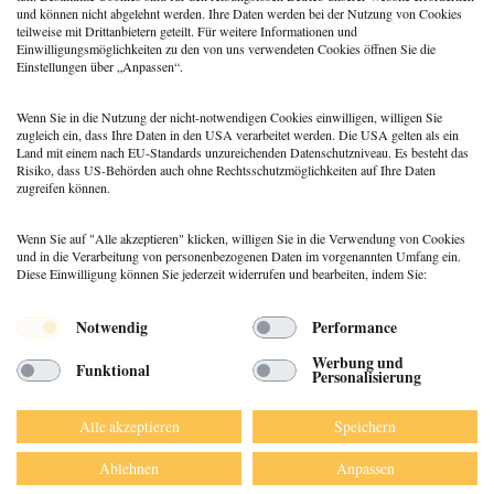
Patientenrechtegesetz: 5
und können nicht abgelehnt werden. Ihre Daten werden bei der Nutzung von Cookies
typische Irrtümer im Fakten-
teilweise mit Drittanbietern geteilt. Für weitere Informationen und
Check
Einwilligungsmöglichkeiten zu den von uns verwendeten Cookies öffnen Sie die
Einstellungen über „Anpassen“.
Coaching
,
Methoden
Coaching: Stellst du die
falschen Fragen? Zeit für ein
Wenn Sie in die Nutzung der nicht-notwendigen Cookies einwilligen, willigen Sie
Repertoire-Update
zugleich ein, dass Ihre Daten in den USA verarbeitet werden. Die USA gelten als ein
Land mit einem nach EU-Standards unzureichenden Datenschutzniveau. Es besteht das
Risiko, dass US-Behörden auch ohne Rechtsschutzmöglichkeiten auf Ihre Daten
zugreifen können.
Wenn Sie auf "Alle akzeptieren" klicken, willigen Sie in die Verwendung von Cookies
und in die Verarbeitung von personenbezogenen Daten im vorgenannten Umfang ein.
Diese Einwilligung können Sie jederzeit widerrufen und bearbeiten, indem Sie:
Menü
Notwendig
Performance
© 2026 DEUTSCHER PSYCHOLOGEN
Werbung und
Funktional
VERLAG GMBH
Personalisierung
DATENSCHUTZ
IMPRESSUM
Alle akzeptieren
Speichern
AGB
Ablehnen
Anpassen