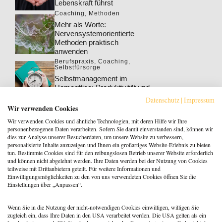
Lebenskraft führst
Coaching
,
Methoden
Mehr als Worte:
Nervensystemorientierte
Methoden praktisch
anwenden
Berufspraxis
,
Coaching
,
Selbstfürsorge
Selbstmanagement im
Homeoffice: Produktivität und
Wohlbefinden steigern
Datenschutz
|
Impressum
Berufspraxis
,
Coaching
Wir verwenden Cookies
Klarheit gewinnt: Gebucht
Wir verwenden Cookies und ähnliche Technologien, mit deren Hilfe wir Ihre
werden als Coach:in im KI-
personenbezogenen Daten verarbeiten. Sofern Sie damit einverstanden sind, können wir
Zeitalter
dies zur Analyse unserer Besucherdaten, um unsere Website zu verbessern,
personalisierte Inhalte anzuzeigen und Ihnen ein großartiges Website-Erlebnis zu bieten
Berufspraxis
tun. Bestimmte Cookies sind für den reibungslosen Betrieb unserer Website erforderlich
Patientenrechtegesetz: 5
und können nicht abgelehnt werden. Ihre Daten werden bei der Nutzung von Cookies
typische Irrtümer im Fakten-
teilweise mit Drittanbietern geteilt. Für weitere Informationen und
Check
Einwilligungsmöglichkeiten zu den von uns verwendeten Cookies öffnen Sie die
Einstellungen über „Anpassen“.
Coaching
,
Methoden
Coaching: Stellst du die
falschen Fragen? Zeit für ein
Wenn Sie in die Nutzung der nicht-notwendigen Cookies einwilligen, willigen Sie
Repertoire-Update
zugleich ein, dass Ihre Daten in den USA verarbeitet werden. Die USA gelten als ein