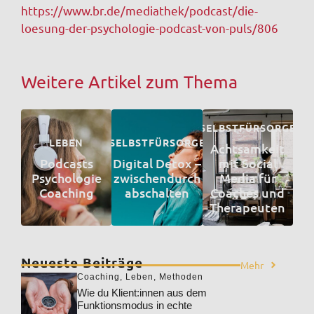
https://www.br.de/mediathek/podcast/die-
loesung-der-psychologie-podcast-von-puls/806
Weitere Artikel zum Thema
SELBSTFÜRSORGE
LEBEN
SELBSTFÜRSORGE
Achtsamkeit
Podcasts
Digital Detox –
mit Social
Psychologie
zwischendurch
Media für
Coaching
abschalten
Coaches und
Therapeuten
Neueste Beiträge
Mehr
Coaching
,
Leben
,
Methoden
Wie du Klient:innen aus dem
Funktionsmodus in echte