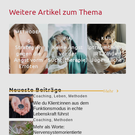
Weitere Artikel zum Thema
METHODEN
PIA
KIJU
5
Strategien
Keine Angst
Alptraumtherapie
gegen die
vor der
IRT Kinder
Angst vorm
Sucht(therapie)
Jugendliche
Erröten
Neueste Beiträge
Mehr
Coaching
,
Leben
,
Methoden
Wie du Klient:innen aus dem
Funktionsmodus in echte
Lebenskraft führst
Coaching
,
Methoden
Mehr als Worte:
Nervensystemorientierte