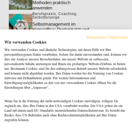
Methoden praktisch
anwenden
Berufspraxis
,
Coaching
,
Selbstfürsorge
Selbstmanagement im
Homeoffice: Produktivität und
Wohlbefinden steigern
Datenschutz
|
Impressum
Berufspraxis
,
Coaching
Wir verwenden Cookies
Klarheit gewinnt: Gebucht
Wir verwenden Cookies und ähnliche Technologien, mit deren Hilfe wir Ihre
werden als Coach:in im KI-
personenbezogenen Daten verarbeiten. Sofern Sie damit einverstanden sind, können wir
Zeitalter
dies zur Analyse unserer Besucherdaten, um unsere Website zu verbessern,
personalisierte Inhalte anzuzeigen und Ihnen ein großartiges Website-Erlebnis zu bieten
Berufspraxis
tun. Bestimmte Cookies sind für den reibungslosen Betrieb unserer Website erforderlich
Patientenrechtegesetz: 5
und können nicht abgelehnt werden. Ihre Daten werden bei der Nutzung von Cookies
typische Irrtümer im Fakten-
teilweise mit Drittanbietern geteilt. Für weitere Informationen und
Check
Einwilligungsmöglichkeiten zu den von uns verwendeten Cookies öffnen Sie die
Einstellungen über „Anpassen“.
Coaching
,
Methoden
Coaching: Stellst du die
falschen Fragen? Zeit für ein
Wenn Sie in die Nutzung der nicht-notwendigen Cookies einwilligen, willigen Sie
Repertoire-Update
zugleich ein, dass Ihre Daten in den USA verarbeitet werden. Die USA gelten als ein
Land mit einem nach EU-Standards unzureichenden Datenschutzniveau. Es besteht das
Risiko, dass US-Behörden auch ohne Rechtsschutzmöglichkeiten auf Ihre Daten
zugreifen können.