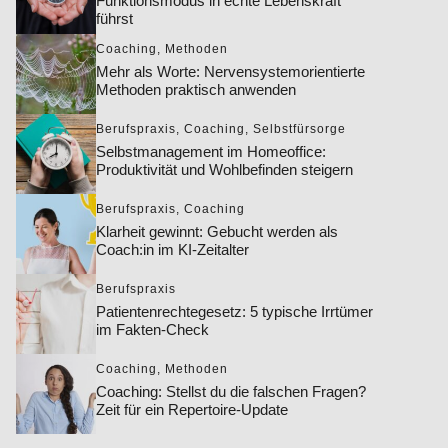
Funktionsmodus in echte Lebenskraft
führst
Coaching
,
Methoden
Mehr als Worte: Nervensystemorientierte
Methoden praktisch anwenden
Berufspraxis
,
Coaching
,
Selbstfürsorge
Selbstmanagement im Homeoffice:
Produktivität und Wohlbefinden steigern
Berufspraxis
,
Coaching
Klarheit gewinnt: Gebucht werden als
Coach:in im KI-Zeitalter
Berufspraxis
Patientenrechtegesetz: 5 typische Irrtümer
im Fakten-Check
Coaching
,
Methoden
Coaching: Stellst du die falschen Fragen?
Zeit für ein Repertoire-Update