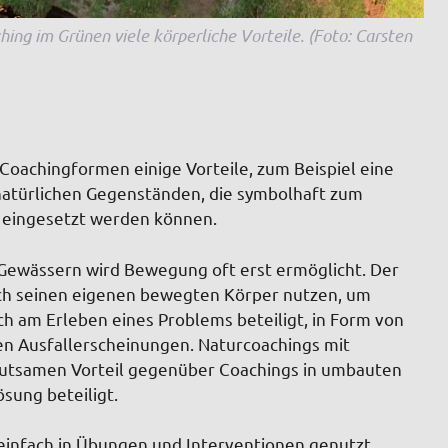
ng im Grünen viele körperliche Vorteile. (Foto: Carsten
 Coachingformen einige Vorteile, zum Beispiel eine
 natürlichen Gegenständen, die symbolhaft zum
n eingesetzt werden können.
 Gewässern wird Bewegung oft erst ermöglicht. Der
ch seinen eigenen bewegten Körper nutzen, um
ch am Erleben eines Problems beteiligt, in Form von
en Ausfallerscheinungen. Naturcoachings mit
tsamen Vorteil gegenüber Coachings in umbauten
sung beteiligt.
einfach in Übungen und Interventionen genutzt