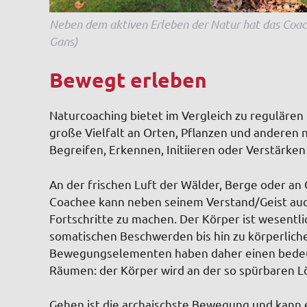
Neben dem aktiven Erleben der Natur hat das Coachi
Gans)
Bewegt erleben
Naturcoaching bietet im Vergleich zu regulären
große Vielfalt an Orten, Pflanzen und anderen
Begreifen, Erkennen, Initiieren oder Verstärke
An der frischen Luft der Wälder, Berge oder an
Coachee kann neben seinem Verstand/Geist au
Fortschritte zu machen. Der Körper ist wesentli
somatischen Beschwerden bis hin zu körperlich
Bewegungselementen haben daher einen bedeu
Räumen: der Körper wird an der so spürbaren Lö
Gehen
ist die archaischste Bewegung und kann 